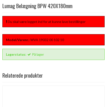
Lumag Belægning BPW 420X180mm
Du skal være logget ind for at kunne lave bestillinger
Model/Varenr.:
WVA 19032 00 102 10
Lagerstatus:
På lager
Relaterede produkter