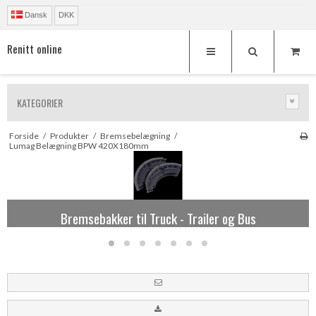
Dansk
DKK
Renitt online
KATEGORIER
Forside
/
Produkter
/
Bremsebelægning
/
Lumag Belægning BPW 420X180mm
Reparationssæt og løsdele til Knorr kaliber
Bremsebakker til Truck - Trailer og Bus