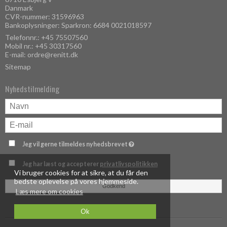
Danmark
CVR-nummer: 31596963
Bankoplysninger: Sparkron: 6684 0021018597
Telefonnr.:
+45 75507560
Mobil nr.:
+45 30317560
E-mail
:
ordre@renitt.dk
Sitemap
Nyhedstilmelding
Jeg vil gerne tilmeldes nyhedsbrevet
Jeg har læst og accepterer
privatlivspolitikken
Vi bruger cookies for at sikre, at du får den
bedste oplevelse på vores hjemmeside.
Godkend
Læs mere om cookies
Ok