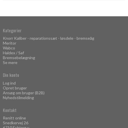
Kategorier
Knorr Kaliber - reparationssæt - løsdele - bremseåg
Meritor
Wabco
Haldex / Saf
Bremsebelægning
Se mere
Din konto
Log ind
Opret bruger
Ansøg om bruger (B2B)
Nyhedstilmelding
Kontakt
Renitt online
Snedkervej 26
6710 Esbjerg v