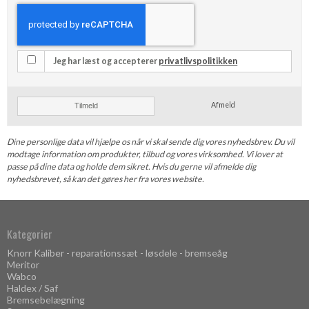
Jeg har læst og accepterer
privatlivspolitikken
Afmeld
Tilmeld
Dine personlige data vil hjælpe os når vi skal sende dig vores nyhedsbrev. Du vil
modtage information om produkter, tilbud og vores virksomhed. Vi lover at
passe på dine data og holde dem sikret. Hvis du gerne vil afmelde dig
nyhedsbrevet, så kan det gøres her fra vores website.
Kategorier
Knorr Kaliber - reparationssæt - løsdele - bremseåg
Meritor
Wabco
Haldex / Saf
Bremsebelægning