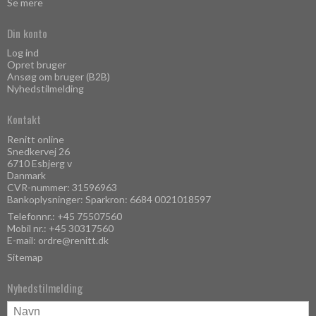
Se mere
Din konto
Log ind
Opret bruger
Ansøg om bruger (B2B)
Nyhedstilmelding
Kontakt
Renitt online
Snedkervej 26
6710 Esbjerg v
Danmark
CVR-nummer: 31596963
Bankoplysninger: Sparkron: 6684 0021018597
Telefonnr.:
+45 75507560
Mobil nr.:
+45 30317560
E-mail
:
ordre@renitt.dk
Sitemap
Nyhedstilmelding