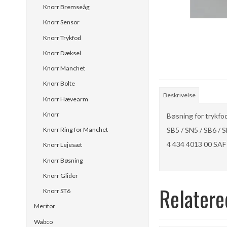
Knorr Bremseåg
Knorr Sensor
Knorr Trykfod
Knorr Dæksel
Knorr Manchet
Knorr Bolte
Beskrivelse
Knorr Hævearm
Knorr
Bøsning for trykfo
SB5 / SN5 / SB6 / S
Knorr Ring for Manchet
4 434 4013 00 SAF
Knorr Lejesæt
Knorr Bøsning
Knorr Glider
Relatere
Knorr ST6
Meritor
Wabco