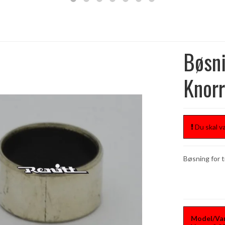
Bøsni
Knor
Du skal væ
Bøsning for t
Model/Var