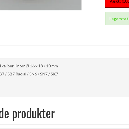
Vægt:
0,0
Lagerstat
d kaliber Knorr Ø 16 x 18 / 10 mm
B7 / SB7 Radial / SN6 / SN7 / SK7
de produkter