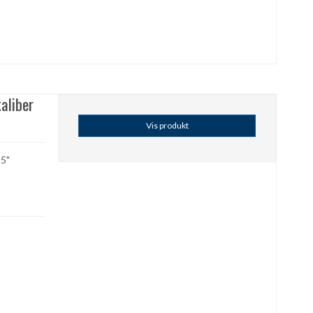
aliber
Vis produkt
,5"