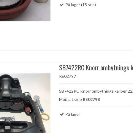
På lager (15 stk.)
SB7422RC Knorr ombytnings k
RE02797
SB7422RC Knorr ombytnings kaliber 22
Modsat side
RE02798
På lager