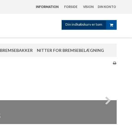
INFORMATION
FORSIDE
VISION
DIN KONTO
Din indkøbskurv er tom
BREMSEBAKKER
NITTER FOR BREMSEBELÆGNING
er
s