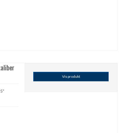
aliber
Vis produkt
,5"