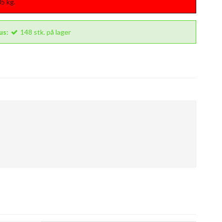
05
kg.
us:
148
stk.
på lager