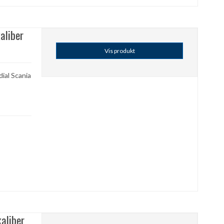
aliber
Vis produkt
ial Scania
aliber