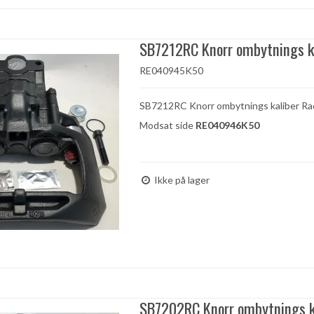
SB7212RC Knorr ombytnings k
RE040945K50
SB7212RC Knorr ombytnings kaliber Rad
Modsat side
RE040946K50
Ikke på lager
SB7202RC Knorr ombytnings k