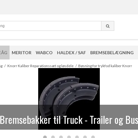
EÅG
MERITOR
WABCO
HALDEX / SAF
BREMSEBELÆGNING
eparationssæt og løsdele til Knorr kalib
åg
/
Knorr Kaliber Reparationssæt og løsdele
/
Bøsning for trykfod kaliber Knorr
Bremsebakker til Truck - Trailer og Bu