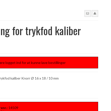
ng for trykfod kaliber
r
re logget ind for at kunne lave bestillinger
rykfod kaliber Knorr Ø 16 x 18 / 10 mm
enr.:
14509