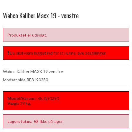
Wabco Kaliber Maxx 19 - venstre
Produktet er udsolgt.
Du skal være logget ind for at kunne lave bestillinger
Wabco Kaliber MAXX 19 venstre
Modsat side
RE3190280
Model/Varenr.:
RE3190290
Vægt:
29
kg.
Lagerstatus:
Ikke på lager