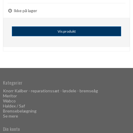
Ikke på lager
Vis produkt
Kategorier
Knorr Kaliber - reparationssæt - løsdele - bremseåg
Meritor
Wabco
Haldex / Saf
Bremsebelægning
Se mere
Din konto