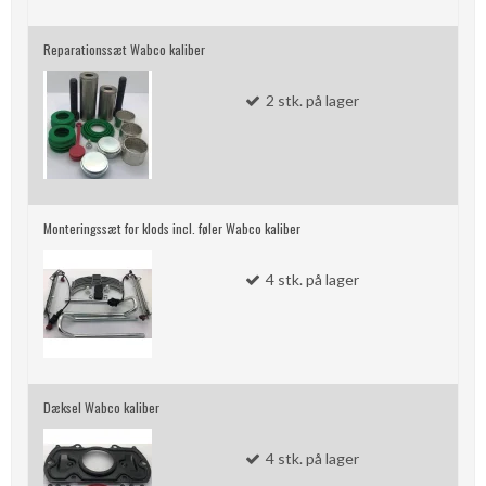
Reparationssæt Wabco kaliber
2
stk.
på lager
Monteringssæt for klods incl. føler Wabco kaliber
4
stk.
på lager
Dæksel Wabco kaliber
4
stk.
på lager