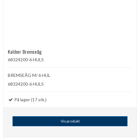
Kaliber Bremseåg
68324200-6 HULS
BREMSEÅG M/ 6 HUL
68324200-6 HULS
På lager (17 stk.)
Vis produkt