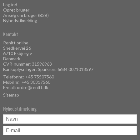
Log ind
Opret bruger
Ansøg om bruger (B2B)
Nyhedstilmelding
Kontakt
Renitt online
Snedkervej 26
6710 Esbjerg v
Danmark
CVR-nummer: 31596963
Bankoplysninger: Sparkron: 6684 0021018597
Telefonnr.:
+45 75507560
Mobil nr.:
+45 30317560
E-mail
:
ordre@renitt.dk
Sitemap
Nyhedstilmelding