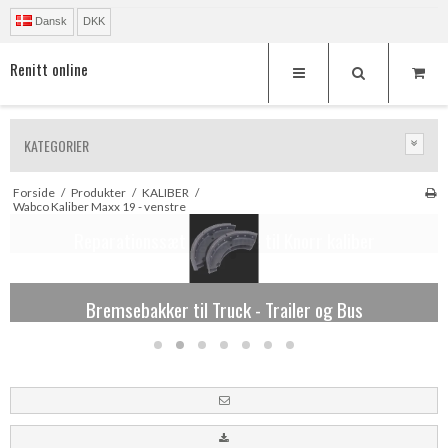
Dansk
DKK
Renitt online
KATEGORIER
Forside
/
Produkter
/
KALIBER
/
Wabco Kaliber Maxx 19 - venstre
Reparationssæt og løsdele til Knorr kaliber
Bremsebakker til Truck - Trailer og Bus