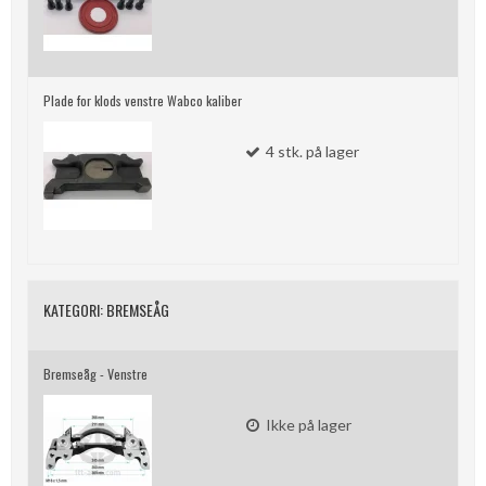
Plade for klods venstre Wabco kaliber
4
stk.
på lager
KATEGORI:
BREMSEÅG
Bremseåg - Venstre
Ikke på lager