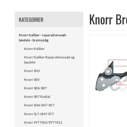
Knorr B
KATEGORIER
Knorr Kaliber - reparationssæt -
løsdele - bremseåg
Knorr Kaliber
Knorr Kaliber Reparationssæt og
løsdele
Knorr SN5
Knorr SB5
Knorr SB6-SB7
Knorr SB7 Radial
Knorr SN6-SN7-SK7
Knorr SL7-SM7-ST7
Knorr SYT7001/SYT7011