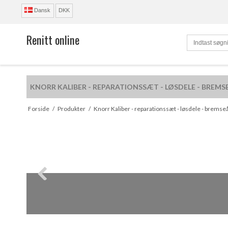
Dansk
DKK
Renitt online
KNORR KALIBER - REPARATIONSSÆT - LØSDELE - BREMS
R
Forside
/
Produkter
/
Knorr Kaliber - reparationssæt - løsdele - bremse