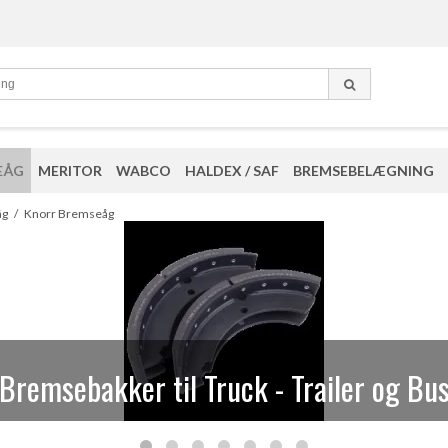
EÅG
MERITOR
WABCO
HALDEX / SAF
BREMSEBELÆGNING
eparationssæt og løsdele til Knorr kalib
åg
/
Knorr Bremseåg
Bremsebakker til Truck - Trailer og Bu