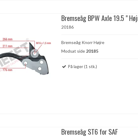
Bremseåg BPW Axle 19.5 " Høj
20186
Bremseåg Knorr Højre
Modsat side
20185
På lager (1 stk.)
Bremseåg ST6 for SAF