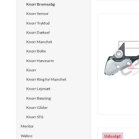
Knorr Bremseåg
Knorr Sensor
Knorr Trykfod
Knorr Dæksel
Knorr Manchet
Knorr Bolte
Knorr Hævearm
Knorr
Knorr Ring for Manchet
Knorr Lejesæt
Knorr Bøsning
Knorr Glider
Knorr ST6
Meritor
Wabco
Udsolgt