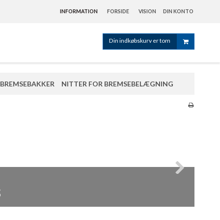
INFORMATION
FORSIDE
VISION
DIN KONTO
Din indkøbskurv er tom
BREMSEBAKKER
NITTER FOR BREMSEBELÆGNING
er
s