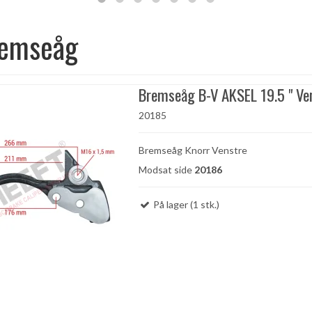
remseåg
Bremseåg B-V AKSEL 19.5 " Ve
20185
Bremseåg Knorr Venstre
Modsat side
20186
På lager (1 stk.)