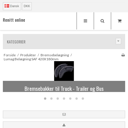
Dansk
DKK
Renitt online
KATEGORIER
Forside
/
Produkter
/
Bremsebelægning
/
Lumag Belægning SAF 420X180mm
Reparationssæt og løsdele til Knorr kaliber
Bremsebakker til Truck - Trailer og Bus