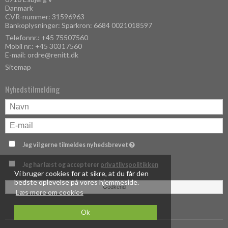
Danmark
CVR-nummer: 31596963
Bankoplysninger: Sparkron: 6684 0021018597
Telefonnr.:
+45 75507560
Mobil nr.:
+45 30317560
E-mail
:
ordre@renitt.dk
Sitemap
Nyhedstilmelding
Jeg vil gerne tilmeldes nyhedsbrevet
Jeg har læst og accepterer
privatlivspolitikken
Vi bruger cookies for at sikre, at du får den
bedste oplevelse på vores hjemmeside.
Godkend
Læs mere om cookies
Ok