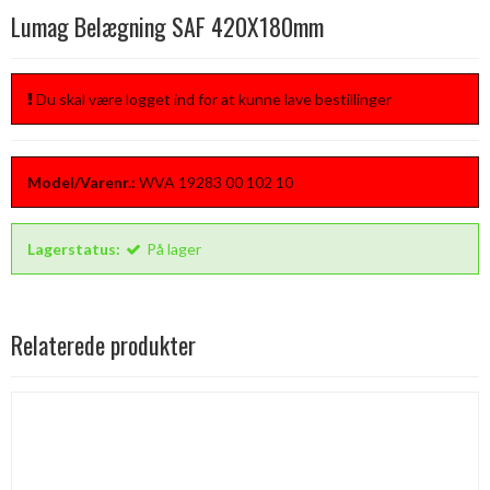
Lumag Belægning SAF 420X180mm
Du skal være logget ind for at kunne lave bestillinger
Model/Varenr.:
WVA 19283 00 102 10
Lagerstatus:
På lager
Relaterede produkter