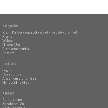
Kategorier
Knorr Kaliber - reparationssæt - løsdele - bremseåg
Meritor
Wabco
Haldex / Saf
Bremsebelægning
Se mere
Din konto
Log ind
Opret bruger
Ansøg om bruger (B2B)
Nyhedstilmelding
Kontakt
Renitt online
Snedkervej 26
6710 Esbjerg v