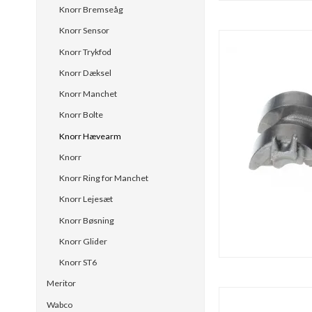
Knorr Bremseåg
Knorr Sensor
Knorr Trykfod
Knorr Dæksel
Knorr Manchet
Knorr Bolte
Knorr Hævearm
Knorr
Knorr Ring for Manchet
Knorr Lejesæt
Knorr Bøsning
Knorr Glider
Knorr ST6
Meritor
Wabco