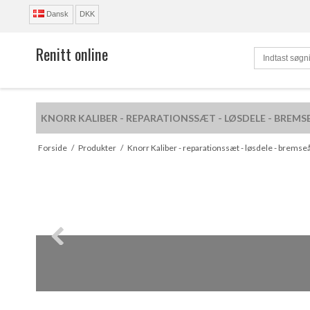
Dansk
DKK
Renitt online
KNORR KALIBER - REPARATIONSSÆT - LØSDELE - BREMS
R
Forside
/
Produkter
/
Knorr Kaliber - reparationssæt - løsdele - bremse