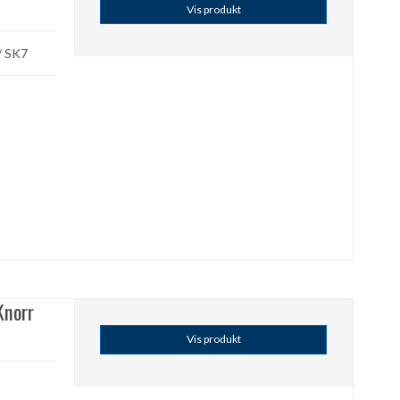
Vis produkt
/ SK7
Knorr
Vis produkt