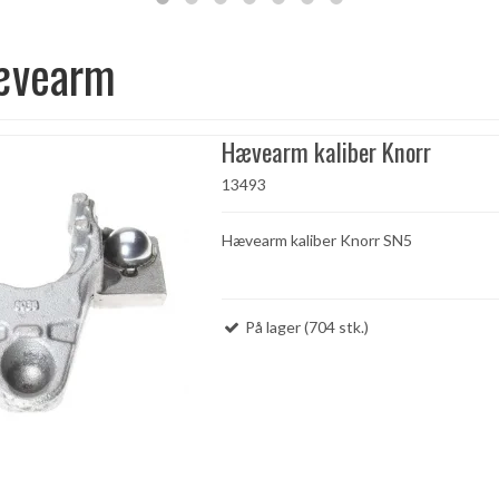
ævearm
Hævearm kaliber Knorr
13493
Hævearm kaliber Knorr SN5
På lager (704 stk.)