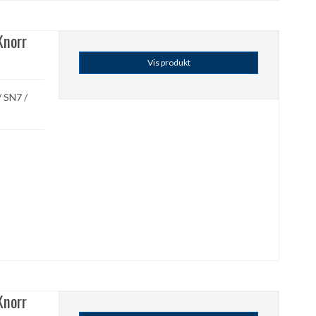
Knorr
Vis produkt
/ SN7 /
Knorr