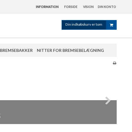
INFORMATION
FORSIDE
VISION
DIN KONTO
Din indkøbskurv er tom
BREMSEBAKKER
NITTER FOR BREMSEBELÆGNING
er
s