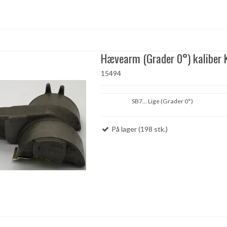
Hævearm (Grader 0°) kaliber 
15494
SB7... Lige (Grader 0°)
På lager (198 stk.)