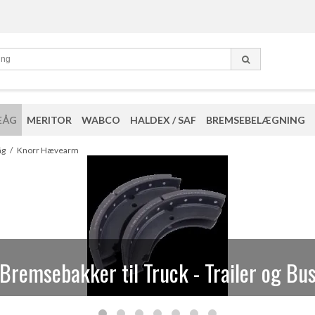
EÅG
MERITOR
WABCO
HALDEX / SAF
BREMSEBELÆGNING
eparationssæt og løsdele til Knorr kalib
åg
/
Knorr Hævearm
Bremsebakker til Truck - Trailer og Bu