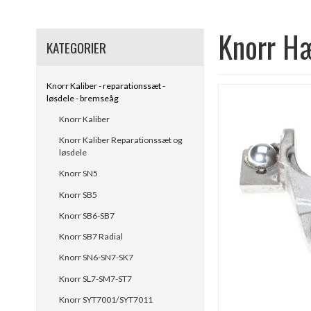
Knorr H
KATEGORIER
Knorr Kaliber - reparationssæt -
løsdele - bremseåg
Knorr Kaliber
Knorr Kaliber Reparationssæt og
løsdele
Knorr SN5
Knorr SB5
Knorr SB6-SB7
Knorr SB7 Radial
Knorr SN6-SN7-SK7
Knorr SL7-SM7-ST7
Knorr SYT7001/SYT7011