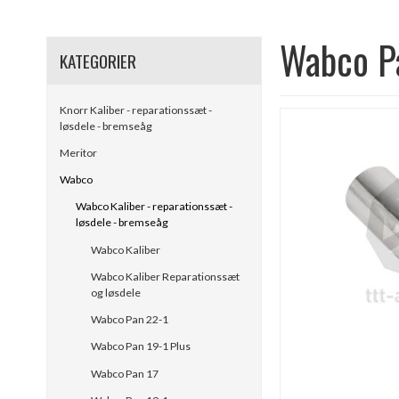
Wabco P
KATEGORIER
Knorr Kaliber - reparationssæt -
løsdele - bremseåg
Meritor
Wabco
Wabco Kaliber - reparationssæt -
løsdele - bremseåg
Wabco Kaliber
Wabco Kaliber Reparationssæt
og løsdele
Wabco Pan 22-1
Wabco Pan 19-1 Plus
Wabco Pan 17