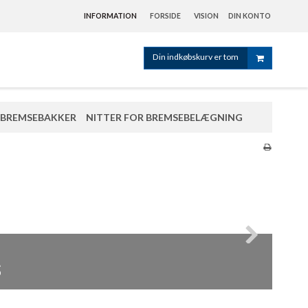
INFORMATION
FORSIDE
VISION
DIN KONTO
Din indkøbskurv er tom
BREMSEBAKKER
NITTER FOR BREMSEBELÆGNING
er
s