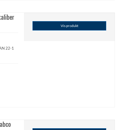
aliber
Vis produkt
 PAN 22-1
Wabco