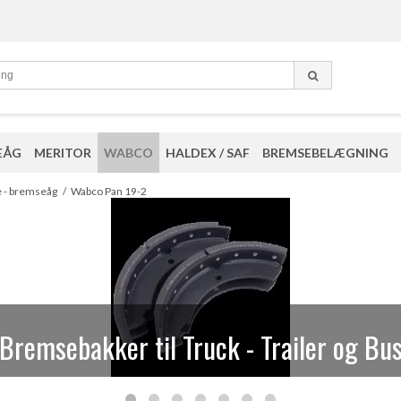
EÅG
MERITOR
WABCO
HALDEX / SAF
BREMSEBELÆGNING
eparationssæt og løsdele til Knorr kalib
e - bremseåg
/
Wabco Pan 19-2
Bremsebakker til Truck - Trailer og Bu