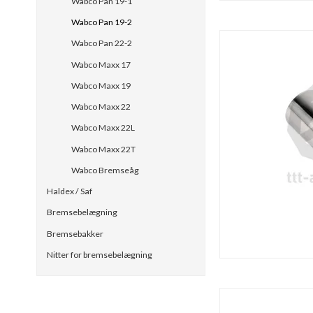
Wabco Pan 19-1
Wabco Pan 19-2
Wabco Pan 22-2
Wabco Maxx 17
Wabco Maxx 19
Wabco Maxx 22
Wabco Maxx 22L
Wabco Maxx 22T
Wabco Bremseåg
Haldex / Saf
Bremsebelægning
Bremsebakker
Nitter for bremsebelægning