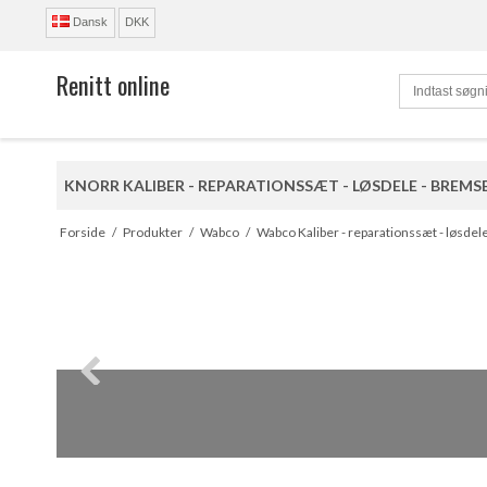
Dansk
DKK
Renitt online
KNORR KALIBER - REPARATIONSSÆT - LØSDELE - BREMS
R
Forside
/
Produkter
/
Wabco
/
Wabco Kaliber - reparationssæt - løsdel