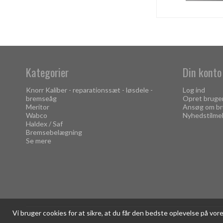
Kategorier
Din konto
Knorr Kaliber - reparationssæt - løsdele -
Log ind
bremseåg
Opret bruge
Meritor
Ansøg om br
Wabco
Nyhedstilme
Haldex / Saf
Bremsebelægning
Se mere
Vi bruger cookies for at sikre, at du får den bedste oplevelse på vo