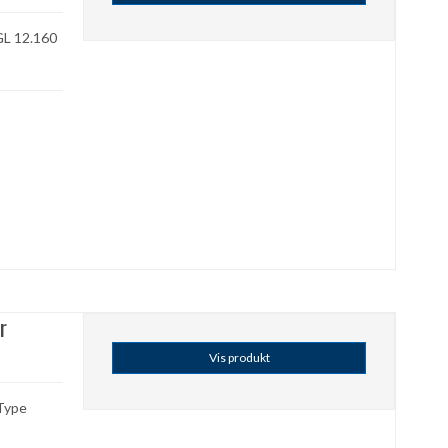
GL 12.160
r
Vis produkt
Type