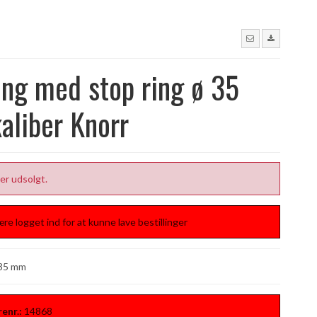
ng med stop ring ø 35
aliber Knorr
er udsolgt.
re logget ind for at kunne lave bestillinger
 35 mm
enr.:
14868