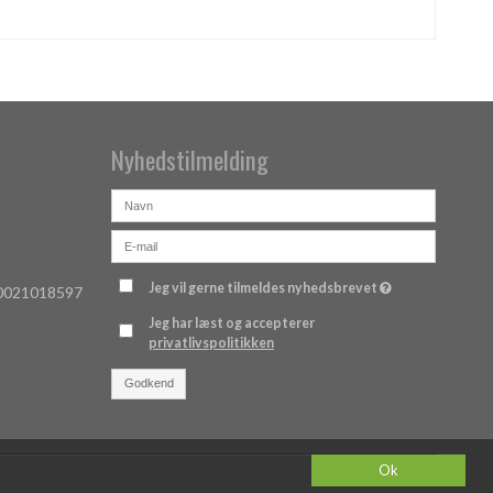
Nyhedstilmelding
Jeg vil gerne tilmeldes nyhedsbrevet
 0021018597
Jeg har læst og accepterer
privatlivspolitikken
Godkend
Ok