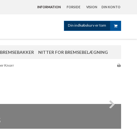
INFORMATION
FORSIDE
VISION
DIN KONTO
Din indkøbskurv er tom
BREMSEBAKKER
NITTER FOR BREMSEBELÆGNING
er
ber Knorr
s