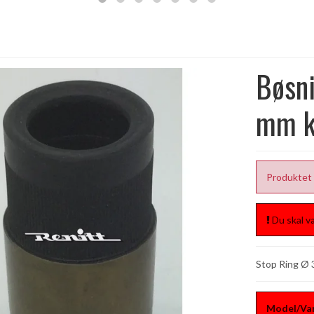
Bøsni
mm k
Produktet 
Du skal væ
Stop Ring Ø
Model/Var