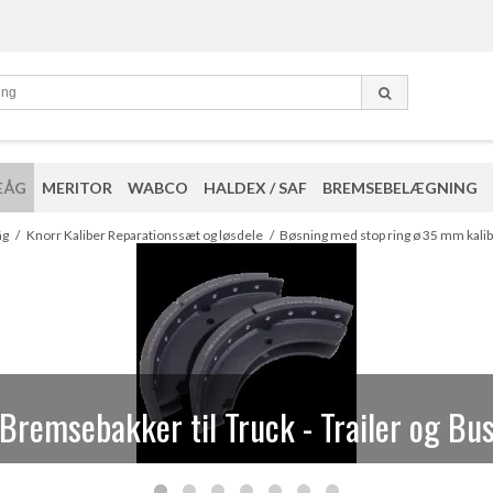
EÅG
MERITOR
WABCO
HALDEX / SAF
BREMSEBELÆGNING
eparationssæt og løsdele til Knorr kalib
åg
/
Knorr Kaliber Reparationssæt og løsdele
/
Bøsning med stop ring ø 35 mm kali
Bremsebakker til Truck - Trailer og Bu