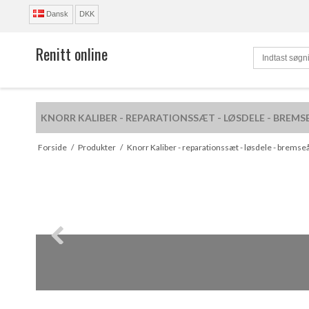
Dansk
DKK
Renitt online
KNORR KALIBER - REPARATIONSSÆT - LØSDELE - BREMS
R
Forside
/
Produkter
/
Knorr Kaliber - reparationssæt - løsdele - bremse