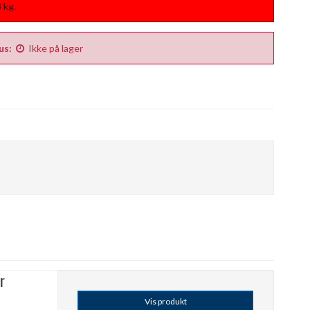
8
kg.
us:
Ikke på lager
r
Vis produkt