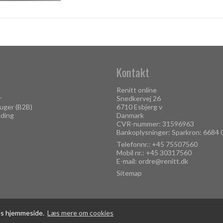
Kontakt
Renitt online
r
Snedkervej 26
uger (B2B)
6710 Esbjerg v
lding
Danmark
CVR-nummer: 31596963
Bankoplysninger: Sparkron: 6684
Telefonnr.:
+45 75507560
Mobil nr.:
+45 30317560
E-mail
:
ordre@renitt.dk
Sitemap
res hjemmeside.
Læs mere om cookies