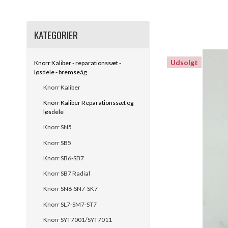
KATEGORIER
Udsolgt
Knorr Kaliber - reparationssæt -
løsdele - bremseåg
Knorr Kaliber
Knorr Kaliber Reparationssæt og
løsdele
Knorr SN5
Knorr SB5
Knorr SB6-SB7
Knorr SB7 Radial
Knorr SN6-SN7-SK7
Knorr SL7-SM7-ST7
Knorr SYT7001/SYT7011