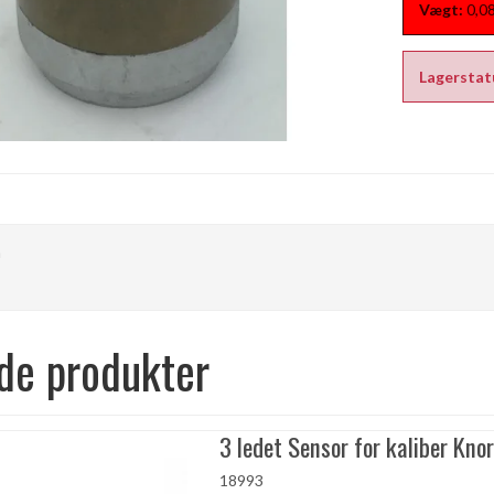
Vægt:
0,0
Lagerstat
m
de produkter
3 ledet Sensor for kaliber Knor
18993