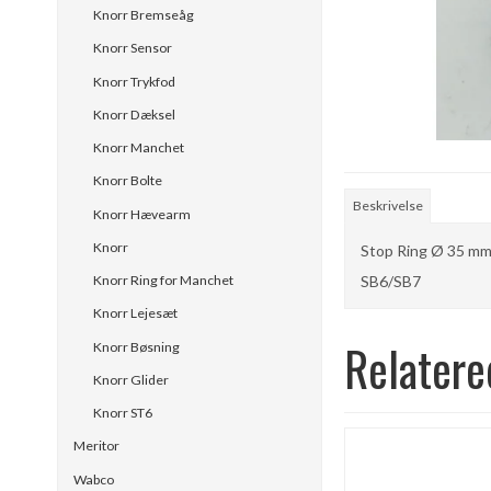
Knorr Bremseåg
Knorr Sensor
Knorr Trykfod
Knorr Dæksel
Knorr Manchet
Knorr Bolte
Beskrivelse
Knorr Hævearm
Knorr
Stop Ring Ø 35 m
SB6/SB7
Knorr Ring for Manchet
Knorr Lejesæt
Relatere
Knorr Bøsning
Knorr Glider
Knorr ST6
Meritor
Wabco