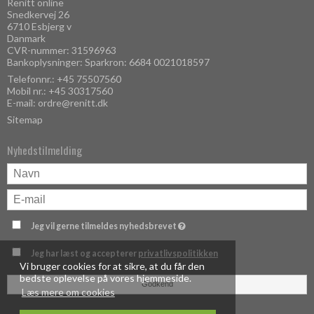
Renitt online
Snedkervej 26
6710 Esbjerg v
Danmark
CVR-nummer: 31596963
Bankoplysninger: Sparkron: 6684 0021018597
Telefonnr.:
+45 75507560
Mobil nr.:
+45 30317560
E-mail
:
ordre@renitt.dk
Sitemap
Nyhedstilmelding
Jeg vil gerne tilmeldes nyhedsbrevet
Jeg har læst og accepterer
privatlivspolitikken
Vi bruger cookies for at sikre, at du får den
bedste oplevelse på vores hjemmeside.
Godkend
Læs mere om cookies