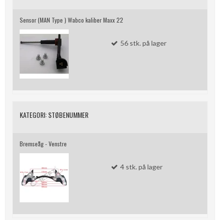
Sensor (MAN Type ) Wabco kaliber Maxx 22
56
stk.
på lager
KATEGORI:
STØBENUMMER
Bremseåg - Venstre
4
stk.
på lager