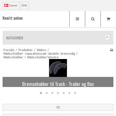
Dansk
DKK
Renitt online
KATEGORIER
Forside
/
Produkter
/
Wabco
/
Wabco Kaliber - reparationssæt - løsdele - bremseåg
/
Wabco Kaliber
/
Wabco Kaliber Venstre
Reparationssæt og løsdele til Knorr kaliber
Bremsebakker til Truck - Trailer og Bus