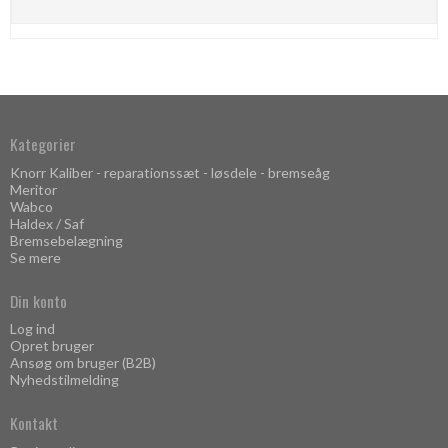
Kategorier
Knorr Kaliber - reparationssæt - løsdele - bremseåg
Meritor
Wabco
Haldex / Saf
Bremsebelægning
Se mere
Din konto
Log ind
Opret bruger
Ansøg om bruger (B2B)
Nyhedstilmelding
Kontakt