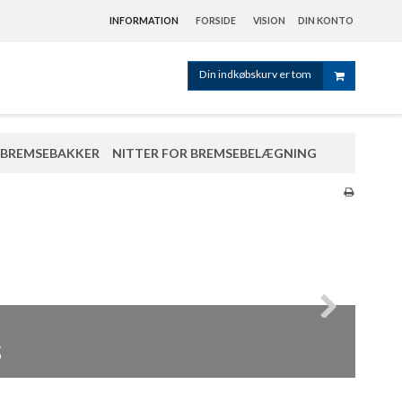
INFORMATION
FORSIDE
VISION
DIN KONTO
Din indkøbskurv er tom
BREMSEBAKKER
NITTER FOR BREMSEBELÆGNING
er
s