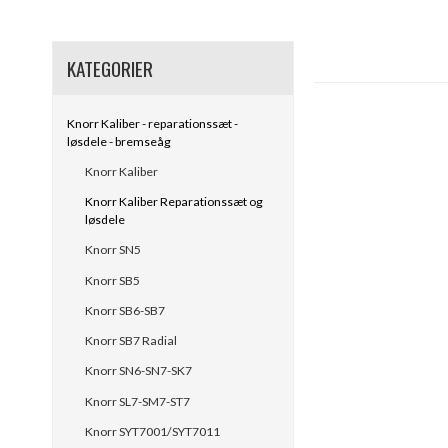
KATEGORIER
Knorr Kaliber - reparationssæt -
løsdele - bremseåg
Knorr Kaliber
Knorr Kaliber Reparationssæt og
løsdele
Knorr SN5
Knorr SB5
Knorr SB6-SB7
Knorr SB7 Radial
Knorr SN6-SN7-SK7
Knorr SL7-SM7-ST7
Knorr SYT7001/SYT7011