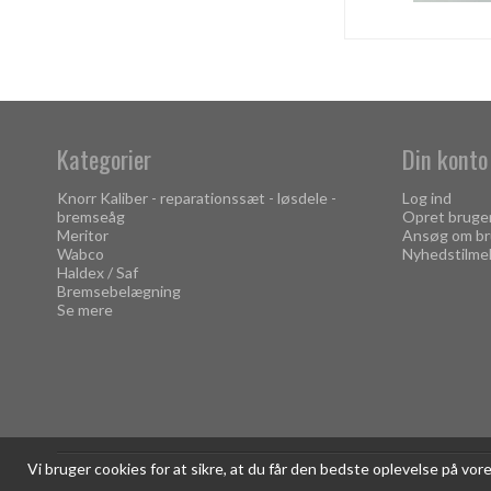
Kategorier
Din konto
Knorr Kaliber - reparationssæt - løsdele -
Log ind
bremseåg
Opret bruge
Meritor
Ansøg om br
Wabco
Nyhedstilme
Haldex / Saf
Bremsebelægning
Se mere
Vi bruger cookies for at sikre, at du får den bedste oplevelse på vo