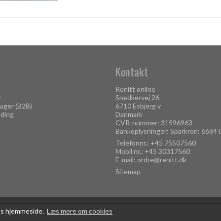
Kontakt
Renitt online
r
Snedkervej 26
uger (B2B)
6710 Esbjerg v
lding
Danmark
CVR-nummer: 31596963
Bankoplysninger: Sparkron: 6684
Telefonnr.:
+45 75507560
Mobil nr.:
+45 30317560
E-mail
:
ordre@renitt.dk
Sitemap
res hjemmeside.
Læs mere om cookies