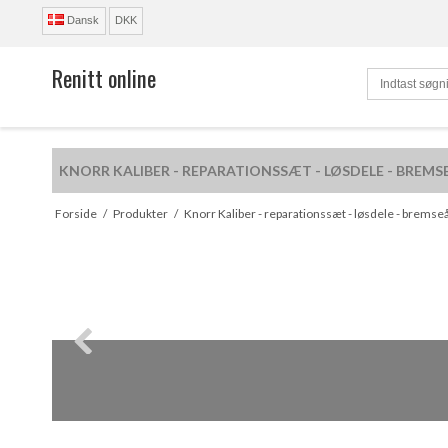
Dansk
DKK
Renitt online
KNORR KALIBER - REPARATIONSSÆT - LØSDELE - BREMS
R
Forside
/
Produkter
/
Knorr Kaliber - reparationssæt - løsdele - bremse