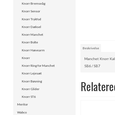
Knorr Bremseåg
Knorr Sensor
Knorr Trykfod
Knorr Dæksel
Knorr Manchet
Knorr Bolte
Beskrivelse
Knorr Hævearm
Knorr
Manchet Knorr Kal
SB6 / SB7
Knorr Ring for Manchet
Knorr Lejesæt
Relatere
Knorr Bøsning
Knorr Glider
Knorr ST6
Meritor
Wabco