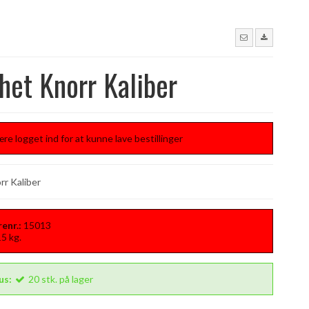
et Knorr Kaliber
re logget ind for at kunne lave bestillinger
r Kaliber
enr.:
15013
15
kg.
us:
20
stk.
på lager