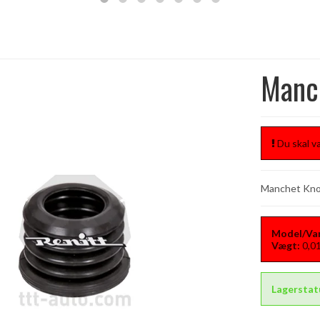
Manch
Du skal væ
Manchet Knor
Model/Var
Vægt:
0,0
Lagerstat