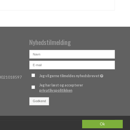
Nyhedstilmelding
Jeg vil gerne tilmeldes nyhedsbrevet
 0021018597
Jeg har læst og accepterer
privatlivspolitikken
Godkend
Ok