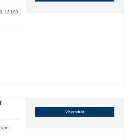
GL 12.160
r
Vis produkt
Type