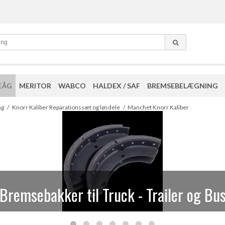
EÅG
MERITOR
WABCO
HALDEX / SAF
BREMSEBELÆGNING
eparationssæt og løsdele til Knorr kalib
åg
/
Knorr Kaliber Reparationssæt og løsdele
/
Manchet Knorr Kaliber
Bremsebakker til Truck - Trailer og Bu