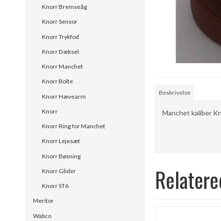
Knorr Bremseåg
Knorr Sensor
Knorr Trykfod
Knorr Dæksel
Knorr Manchet
Knorr Bolte
Beskrivelse
Knorr Hævearm
Knorr
Manchet kaliber K
Knorr Ring for Manchet
Knorr Lejesæt
Knorr Bøsning
Relatere
Knorr Glider
Knorr ST6
Meritor
Wabco