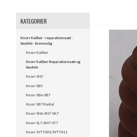
KATEGORIER
Knorr Kaliber - reparationssæt -
løsdele - bremseåg
Knorr Kaliber
Knorr Kaliber Reparationssæt og
løsdele
Knorr SN5
Knorr SB5
Knorr SB6-SB7
Knorr SB7 Radial
Knorr SN6-SN7-SK7
Knorr SL7-SM7-ST7
Knorr SYT7001/SYT7011