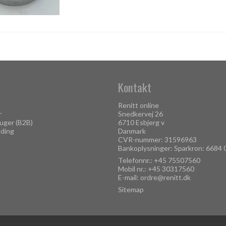
Kontakt
Renitt online
r
Snedkervej 26
uger (B2B)
6710 Esbjerg v
lding
Danmark
CVR-nummer: 31596963
Bankoplysninger: Sparkron: 6684
Telefonnr.:
+45 75507560
Mobil nr.:
+45 30317560
E-mail
:
ordre@renitt.dk
Sitemap