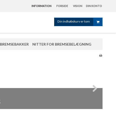
INFORMATION
FORSIDE
VISION
DIN KONTO
Din indkøbskurv er tom
BREMSEBAKKER
NITTER FOR BREMSEBELÆGNING
er
s