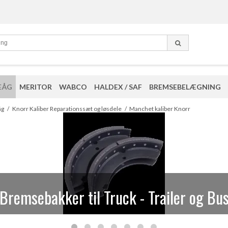
EÅG
MERITOR
WABCO
HALDEX / SAF
BREMSEBELÆGNING
eparationssæt og løsdele til Knorr kalib
åg
/
Knorr Kaliber Reparationssæt og løsdele
/
Manchet kaliber Knorr
Bremsebakker til Truck - Trailer og Bu