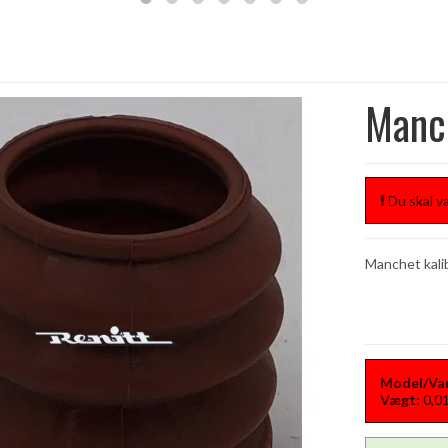
Manch
Du skal væ
Manchet kali
Model/Var
Vægt:
0,0