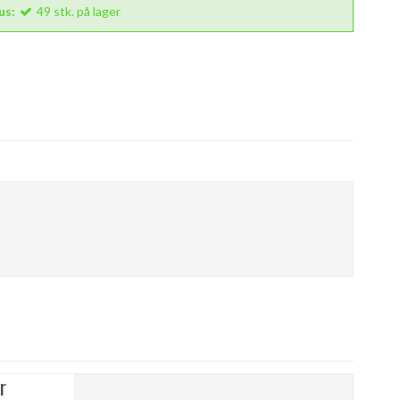
us:
49
stk.
på lager
r