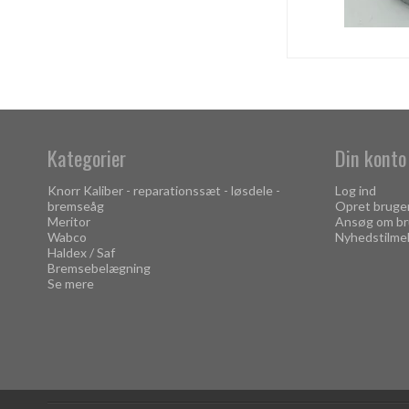
Kategorier
Din konto
Knorr Kaliber - reparationssæt - løsdele -
Log ind
bremseåg
Opret bruge
Meritor
Ansøg om br
Wabco
Nyhedstilme
Haldex / Saf
Bremsebelægning
Se mere