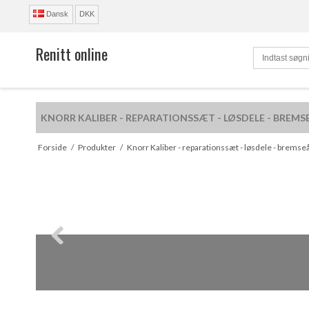
Dansk
DKK
Renitt online
KNORR KALIBER - REPARATIONSSÆT - LØSDELE - BREMS
R
Forside
/
Produkter
/
Knorr Kaliber - reparationssæt - løsdele - bremse