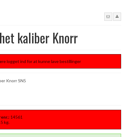
et kaliber Knorr
re logget ind for at kunne lave bestillinger
ber Knorr SN5
enr.:
14561
15
kg.