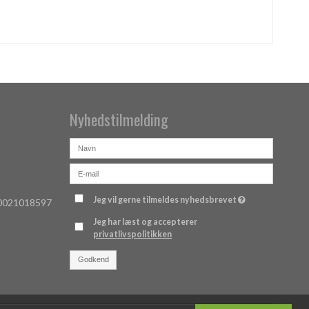
Nyhedstilmelding
Jeg vil gerne tilmeldes nyhedsbrevet
 0021018597
Jeg har læst og accepterer
privatlivspolitikken
Godkend